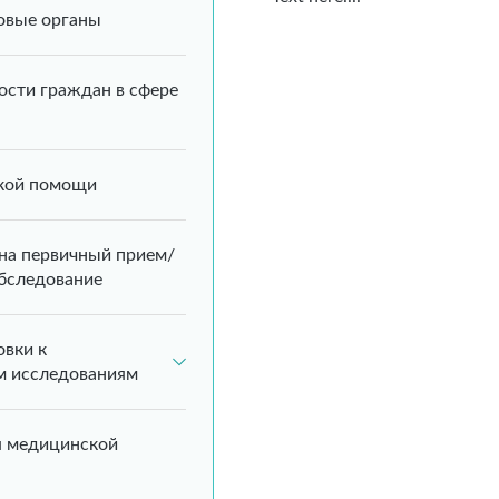
говые органы
ости граждан в сфере
кой помощи
 на первичный прием/
бследование
овки к
м исследованиям
я медицинской