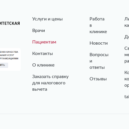
Услуги и цены
Работа
Л
в
к
Врачи
клинике
Д
Пациентам
Новости
С
Контакты
Вопросы
м
и
р
О клинике
ответы
К
Заказать справку
Отзывы
к
для налогового
о
вычета
ta