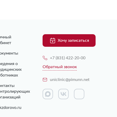
ичный
Хочу записаться
абинет
окументы
+7 (831) 422-20-00
ведения о
Обратный звонок
едицинских
аботниках
uniclinic@pimunn.net
онтакты
онтролирующих
рганизаций
kzdorovo.ru