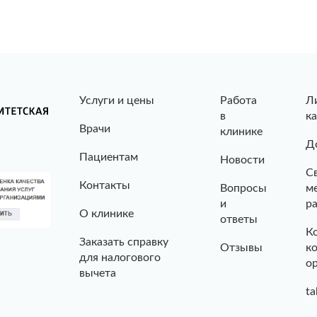
Услуги и цены
Работа
Л
в
к
Врачи
клинике
Д
Пациентам
Новости
С
Контакты
Вопросы
м
и
р
О клинике
ответы
К
Заказать справку
Отзывы
к
для налогового
о
вычета
ta