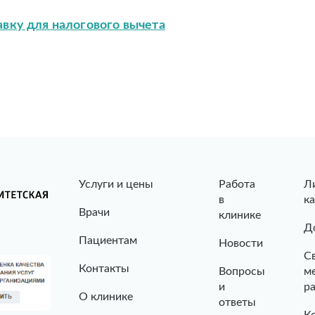
авку для налогового вычета
Услуги и цены
Работа
Л
в
к
Врачи
клинике
Д
Пациентам
Новости
С
Контакты
Вопросы
м
и
р
О клинике
ответы