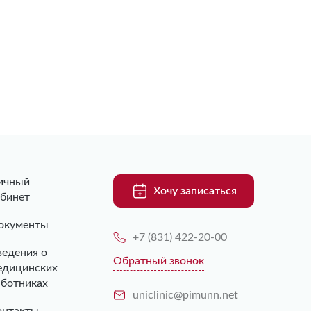
ичный
Хочу записаться
абинет
окументы
+7 (831) 422-20-00
ведения о
Обратный звонок
едицинских
аботниках
uniclinic@pimunn.net