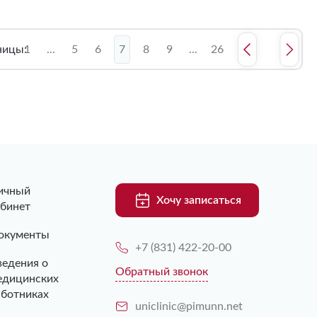
ницы:
1
...
5
6
7
8
9
...
26
ичный
Хочу записаться
абинет
окументы
+7 (831) 422-20-00
ведения о
Обратный звонок
едицинских
аботниках
uniclinic@pimunn.net