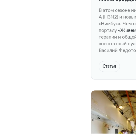
В этом сезоне н
A (H3N2) и новы
«Нимбус». Чем о
порталу
«Живем
терапии и обще
внештатный пул
Василий Федото
Статья