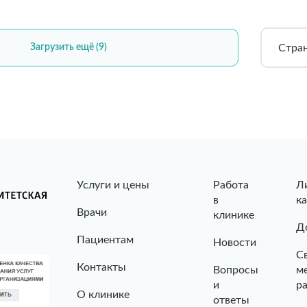
Стра
Загрузить ещё (9)
Услуги и цены
Работа
Л
в
к
Врачи
клинике
Д
Пациентам
Новости
С
Контакты
Вопросы
м
и
р
О клинике
ответы