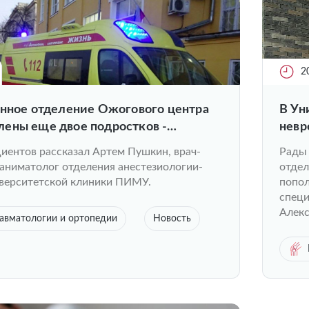
2
онное отделение Ожогового центра
В Ун
ены еще двое подростков -
невр
з Воронежа и Ставрополя.
иентов рассказал Артем Пушкин, врач-
Рады 
аниматолог отделения анестезиологии-
отдел
верситетской клиники ПИМУ.
попо
специ
Алекс
авматологии и ортопедии
Новость