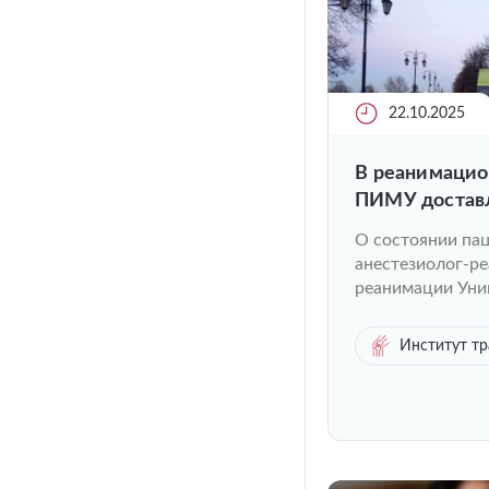
22.10.2025
️В реанимаци
ПИМУ доставл
«зацеперов» и
О состоянии пац
анестезиолог-ре
реанимации Уни
Институт тр