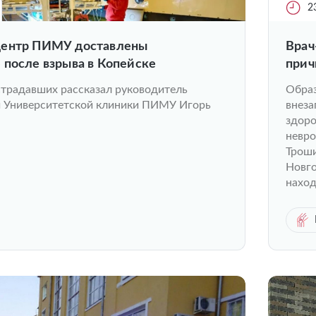
2
центр ПИМУ доставлены
Врач
 после взрыва в Копейске
прич
страдавших рассказал руководитель
Образ
ач Университетской клиники ПИМУ Игорь
внеза
здоро
невро
Трош
Новго
наход