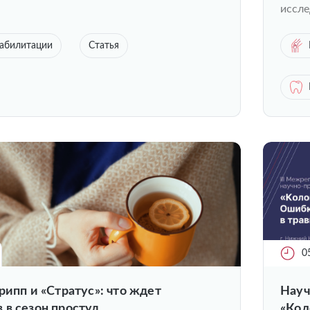
иссле
еабилитации
Статья
0
рипп и «Стратус»: что ждет
Науч
 в сезон простуд
«Кол