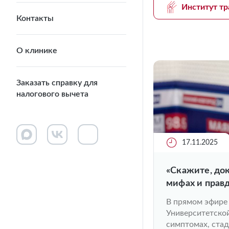
Институт тр
Контакты
О клинике
Заказать справку для
налогового вычета
17.11.2025
«Скажите, док
мифах и прав
В прямом эфире
Университетск
симптомах, ста