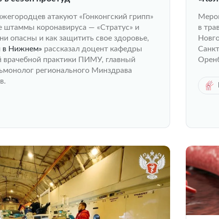
ижегородцев атакуют «Гонконгский грипп»
Мероп
е штаммы коронавируса — «Стратус» и
в тра
ни опасны и как защитить свое здоровье,
Новго
 в Нижнем»
рассказал доцент кафедры
Санкт
й врачебной практики ПИМУ, главный
Оренб
ьмонолог регионального Минздрава
в.