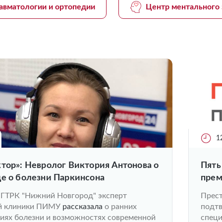
авматологии и ортопедии
Центр ментального 
1
тор»: Невролог Виктория Антонова о
Пять
де о болезни Паркинсона
прем
 ГТРК "Нижний Новгород" эксперт
Прест
ой клиники ПИМУ
рассказала
о ранних
подтв
диях болезни и возможностях современной
специ