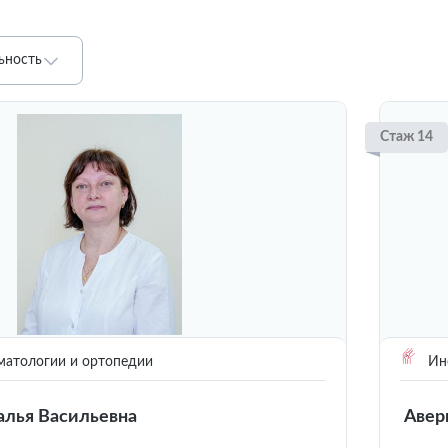
ьность
Стаж 14
матологии и ортопедии
Инс
алья Васильевна
Авер