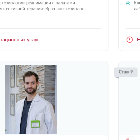
стезиологии-реанимации с палатами
Кл
интенсивной терапии: Врач-анестезиолог-
ла
ьтационных услуг
Н
Стаж 9