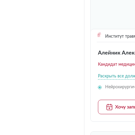
Институт трав
Алейник Алек
Кандидат медицин
Раскрыть все дол
Нейрохирургич
Хочу зап