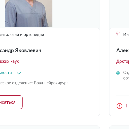
матологии и ортопедии
Инс
сандр Яковлевич
Алек
ских наук
Докто
жности
От
ор
еское отделение: Врач-нейрохирург
исаться
Н