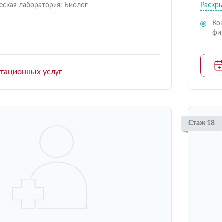
еская лаборатория: Биолог
Раскр
Ко
фи
ьтационных услуг
Стаж 18