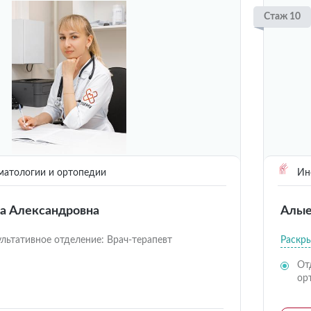
Стаж 10
матологии и ортопедии
Инс
а Александровна
Алые
льтативное отделение: Врач-терапевт
Раскр
От
ор