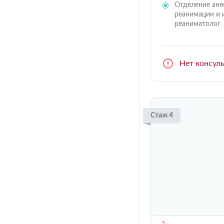
Отделение ане
реанимации и 
реаниматолог
Нет консул
Стаж 4