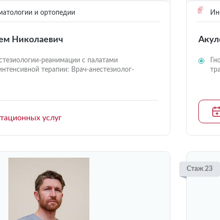
матологии и ортопедии
Инс
ем Николаевич
Акул
стезиологии-реанимации с палатами
Гн
интенсивной терапии: Врач-анестезиолог-
тр
ьтационных услуг
Стаж 23