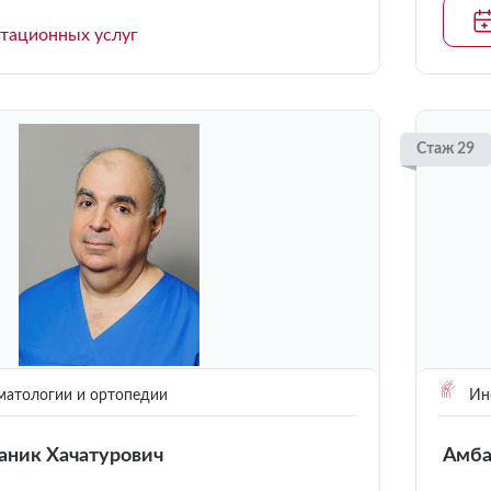
ьтационных услуг
Стаж 29
матологии и ортопедии
Инс
аник Хачатурович
Амба