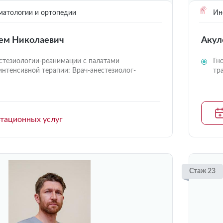
матологии и ортопедии
Инс
ем Николаевич
Акул
стезиологии-реанимации с палатами
Гн
интенсивной терапии: Врач-анестезиолог-
тр
ьтационных услуг
Стаж 23