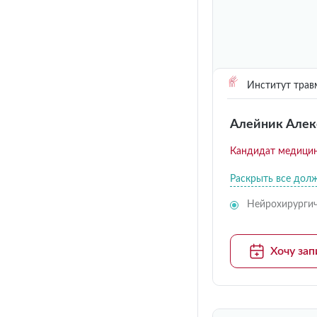
Институт трав
Алейник Алек
Кандидат медицин
Раскрыть все дол
Нейрохирургич
Хочу зап