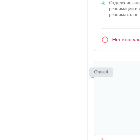
Отделение ане
реанимации и 
реаниматолог
Нет консул
Стаж 4