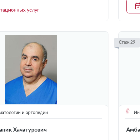
ьтационных услуг
Стаж 29
матологии и ортопедии
Инс
аник Хачатурович
Амба