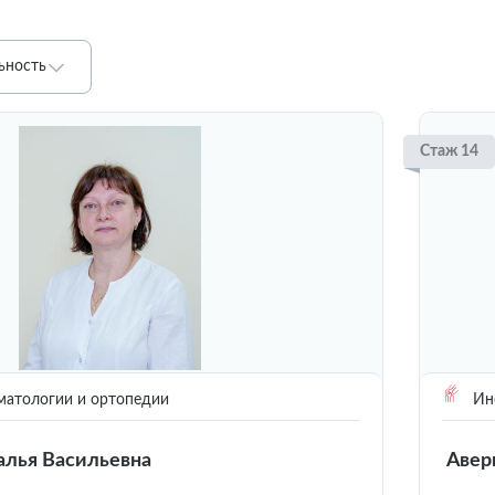
ьность
Стаж 14
матологии и ортопедии
Инс
алья Васильевна
Авер