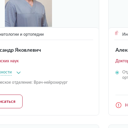
матологии и ортопедии
Инс
сандр Яковлевич
Алек
ских наук
Докто
жности
От
ор
еское отделение: Врач-нейрохирург
исаться
Н