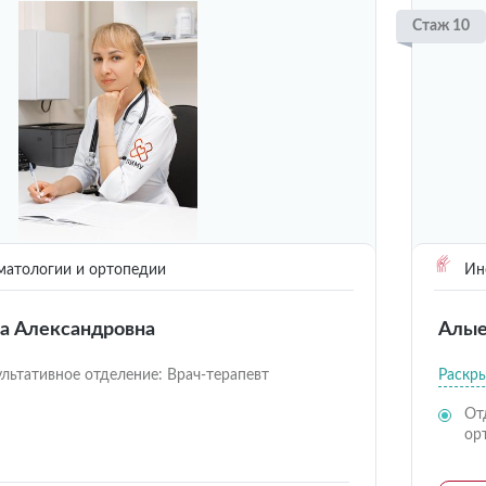
Стаж 10
матологии и ортопедии
Инс
а Александровна
Алые
льтативное отделение: Врач-терапевт
Раскр
От
ор