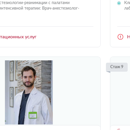
стезиологии-реанимации с палатами
Кл
интенсивной терапии: Врач-анестезиолог-
ла
ьтационных услуг
Н
Стаж 9