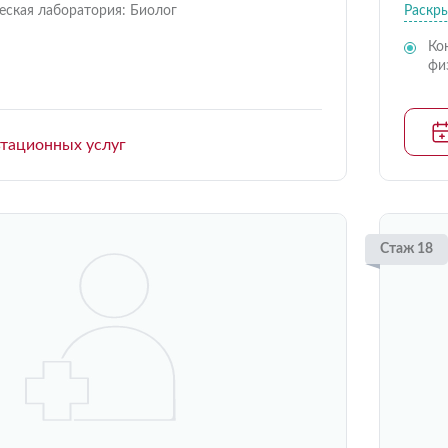
еская лаборатория: Биолог
Раскр
Ко
фи
ьтационных услуг
Стаж 18