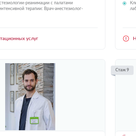
стезиологии-реанимации с палатами
Кл
интенсивной терапии: Врач-анестезиолог-
ла
ьтационных услуг
Н
Стаж 9