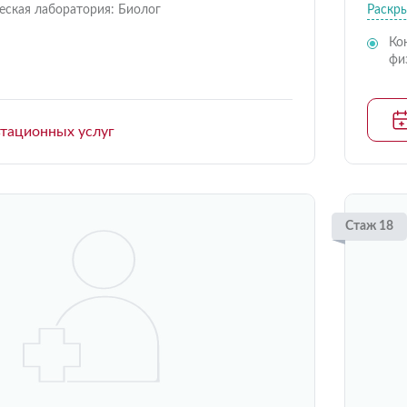
еская лаборатория: Биолог
Раскр
Ко
фи
ьтационных услуг
Стаж 18