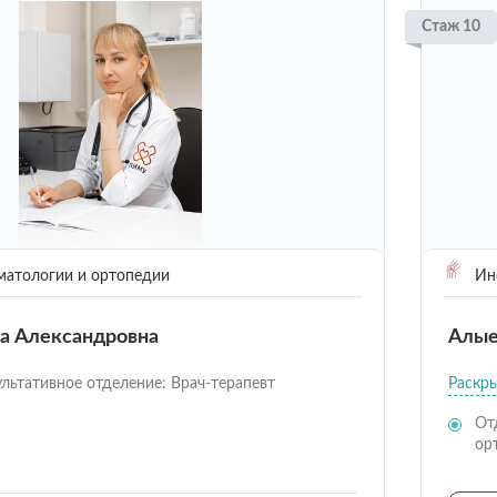
Стаж 10
матологии и ортопедии
Инс
а Александровна
Алые
льтативное отделение: Врач-терапевт
Раскр
От
ор