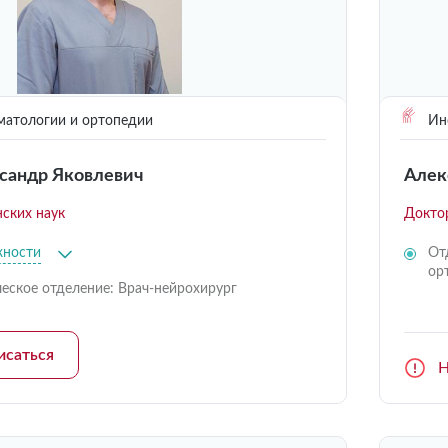
матологии и ортопедии
Инс
сандр Яковлевич
Алек
ских наук
Докто
жности
От
ор
еское отделение: Врач-нейрохирург
исаться
Н