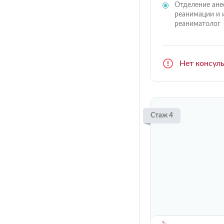
Отделение ане
реанимации и 
реаниматолог
Нет консул
Стаж 4