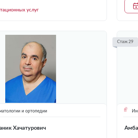
ьтационных услуг
Стаж 29
матологии и ортопедии
Инс
аник Хачатурович
Амба