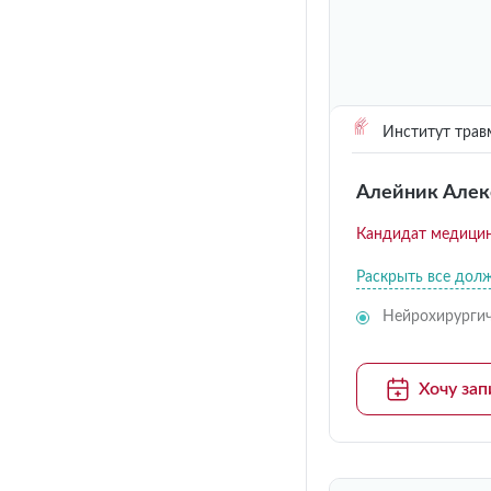
Институт трав
Алейник Алек
Кандидат медицин
Раскрыть все дол
Нейрохирургич
Хочу зап