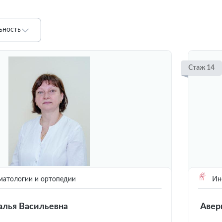
ьность
Стаж 14
матологии и ортопедии
Инс
алья Васильевна
Авер