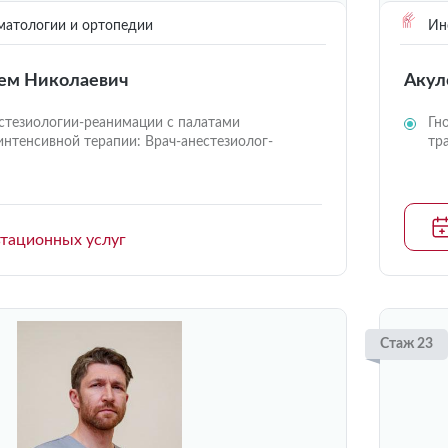
матологии и ортопедии
Инс
ем Николаевич
Акул
стезиологии-реанимации с палатами
Гн
интенсивной терапии: Врач-анестезиолог-
тр
ьтационных услуг
Стаж 23