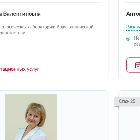
а Валентиновна
Анто
ологическая лаборатория: Врач клинической
Раскр
диагностики
Не
ре
ьтационных услуг
Стаж 25