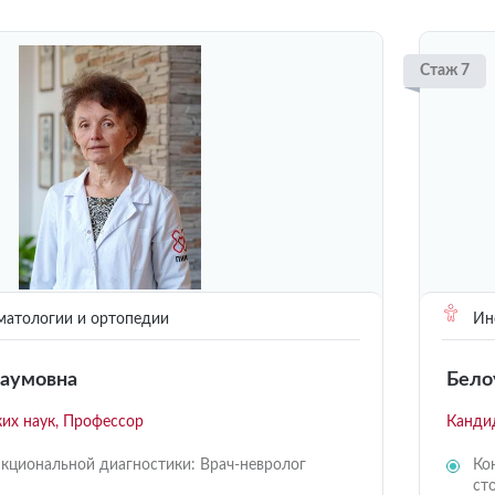
Стаж 7
матологии и ортопедии
Инс
Наумовна
Бело
их наук, Профессор
Канди
кциональной диагностики: Врач-невролог
Ко
ст