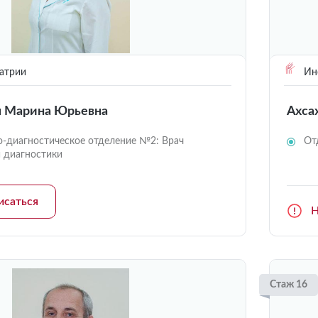
атрии
Инс
я Марина Юрьевна
Ахса
о-диагностическое отделение №2: Врач
От
й диагностики
исаться
Н
Стаж 16