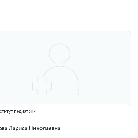
титут педиатрии
ова Лариса Николаевна