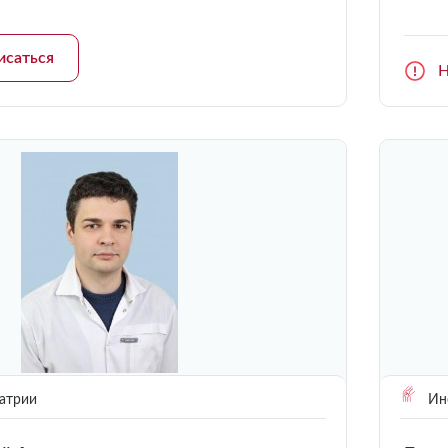
исаться
Н
атрии
Инс