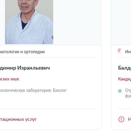
матологии и ортопедии
Инс
димир Израильевич
Балд
ских наук
Канди
ологическая лаборатория: Биолог
От
фу
ьтационных услуг
Н