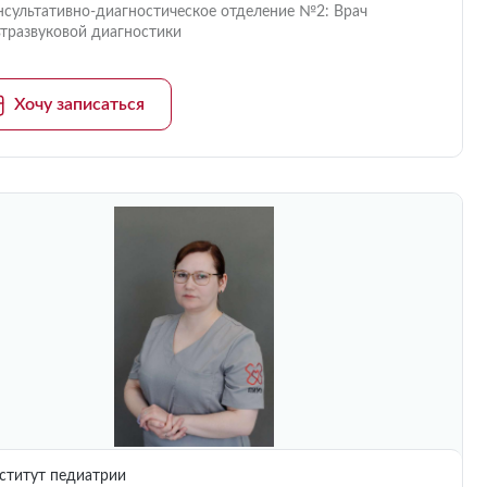
нсультативно-диагностическое отделение №2: Врач
ьтразвуковой диагностики
Хочу записаться
титут педиатрии