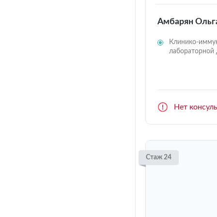
Амбарян Ольг
Клинико-иммун
лабораторной 
Нет консул
Стаж 24