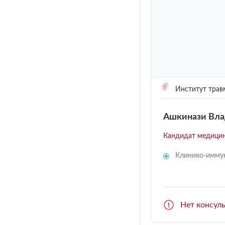
Институт трав
Ашкинази Вла
Кандидат медицин
Клинико-иммун
Нет консул