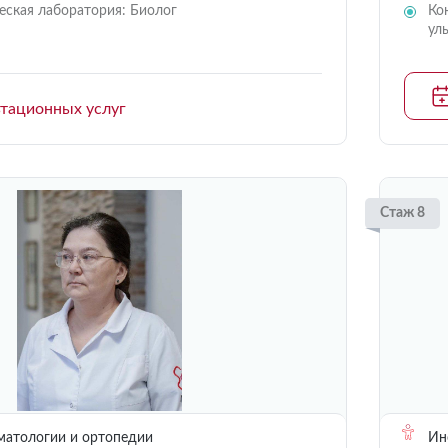
еская лаборатория: Биолог
Ко
ул
ьтационных услуг
Стаж 8
матологии и ортопедии
Инс