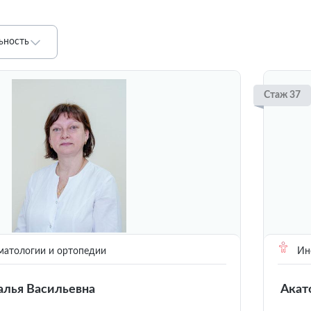
ьность
Стаж 37
матологии и ортопедии
Инс
алья Васильевна
Акат