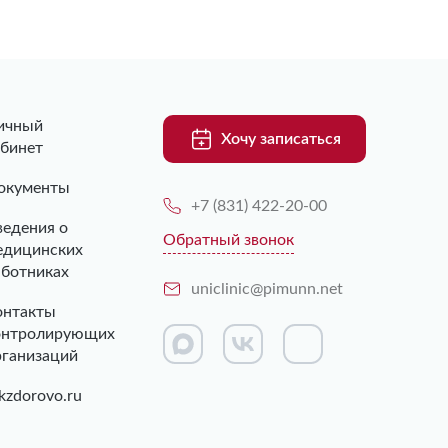
ичный
Хочу записаться
абинет
окументы
+7 (831) 422-20-00
ведения о
Обратный звонок
едицинских
аботниках
uniclinic@pimunn.net
онтакты
онтролирующих
рганизаций
kzdorovo.ru