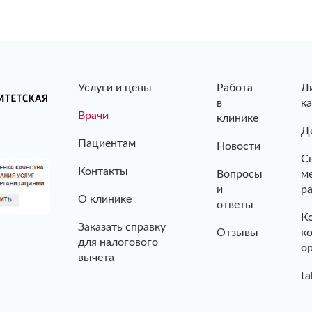
Услуги и цены
Работа
Л
в
к
Врачи
клинике
Д
Пациентам
Новости
С
Контакты
Вопросы
м
и
р
О клинике
ответы
К
Заказать справку
Отзывы
к
для налогового
о
вычета
ta