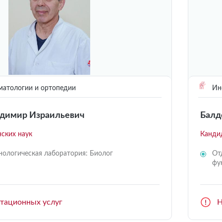
матологии и ортопедии
Инс
димир Израильевич
Балд
ских наук
Канди
ологическая лаборатория: Биолог
От
фу
ьтационных услуг
Н