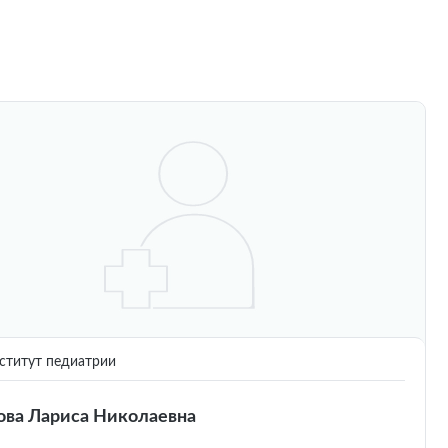
титут педиатрии
ова Лариса Николаевна