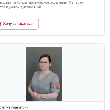
нсультативно-диагностическое отделение №2: Врач
ьтразвуковой диагностики
Хочу записаться
титут педиатрии