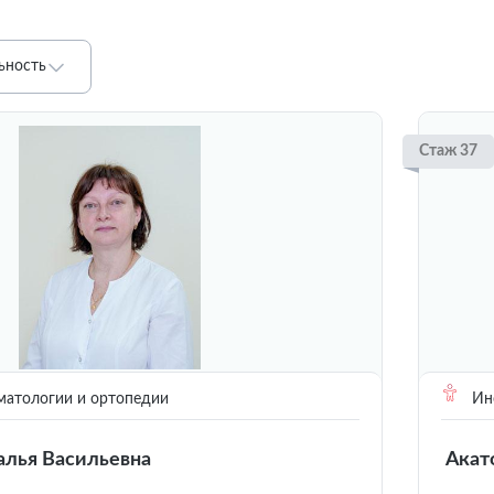
ьность
Стаж 37
матологии и ортопедии
Инс
алья Васильевна
Акат