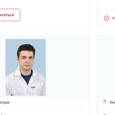
исаться
Н
атрии
Инс