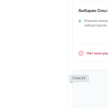
Амбарян Ольг
Клинико-иммун
лабораторной 
Нет консул
Стаж 24