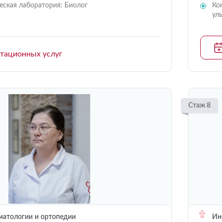
еская лаборатория: Биолог
Ко
ул
ьтационных услуг
Стаж 8
матологии и ортопедии
Инс