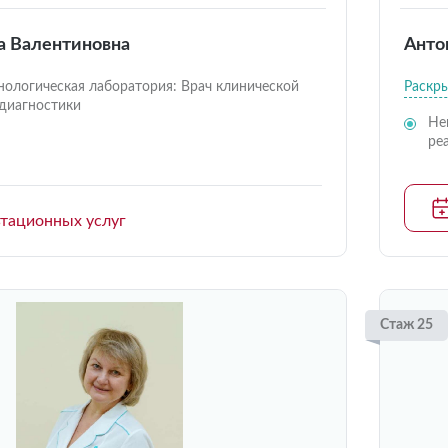
а Валентиновна
Анто
ологическая лаборатория: Врач клинической
Раскр
диагностики
Не
ре
ьтационных услуг
Стаж 25