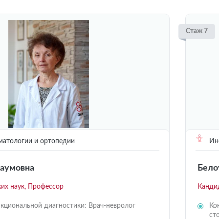
Стаж 7
матологии и ортопедии
Инс
Наумовна
Бело
их наук, Профессор
Канди
кциональной диагностики: Врач-невролог
Ко
ст