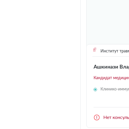
Институт трав
Ашкинази Вла
Кандидат медицин
Клинико-иммун
Нет консул