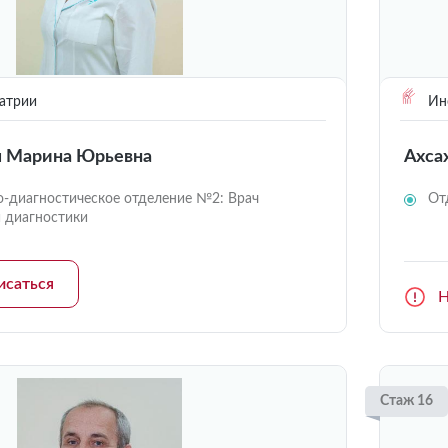
атрии
Инс
я Марина Юрьевна
Ахса
о-диагностическое отделение №2: Врач
От
й диагностики
исаться
Н
Стаж 16