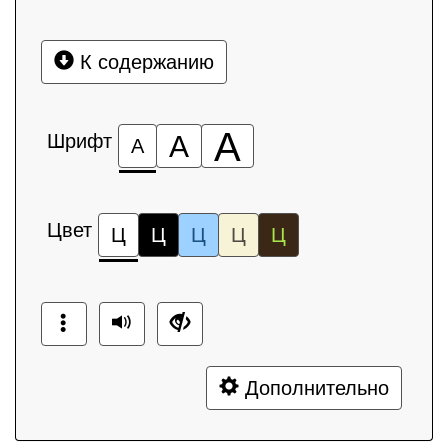
К содержанию
А
Шрифт
А
А
Цвет
Ц
Ц
Ц
Ц
Ц
Дополнительно