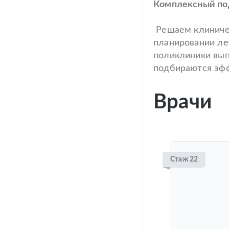
Комплексный под
Решаем клиничес
планировании ле
поликлиники вып
подбираются эфф
Врачи
Стаж 22