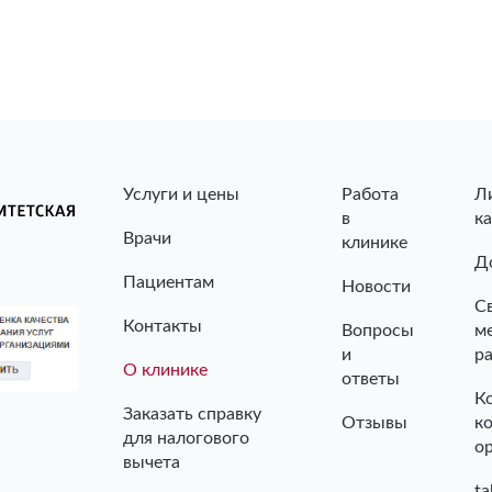
Услуги и цены
Работа
Л
в
к
Врачи
клинике
Д
Пациентам
Новости
С
Контакты
Вопросы
м
и
р
О клинике
ответы
К
Заказать справку
Отзывы
к
для налогового
о
вычета
ta