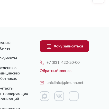
ичный
Хочу записаться
абинет
окументы
+7 (831) 422-20-00
ведения о
Обратный звонок
едицинских
аботниках
uniclinic@pimunn.net
онтакты
онтролирующих
рганизаций
kzdorovo.ru