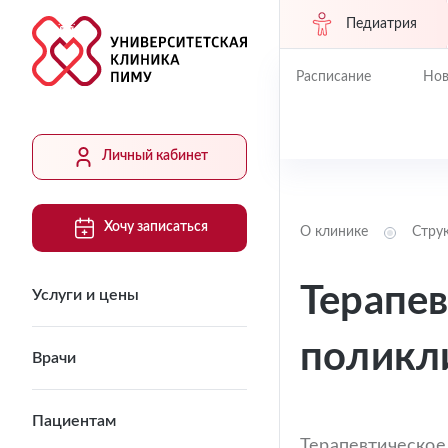
Педиатрия
Расписание
Нов
Личный кабинет
Хочу записаться
О клинике
Стру
Терапе
Услуги и цены
поликл
Врачи
Пациентам
Терапевтическое