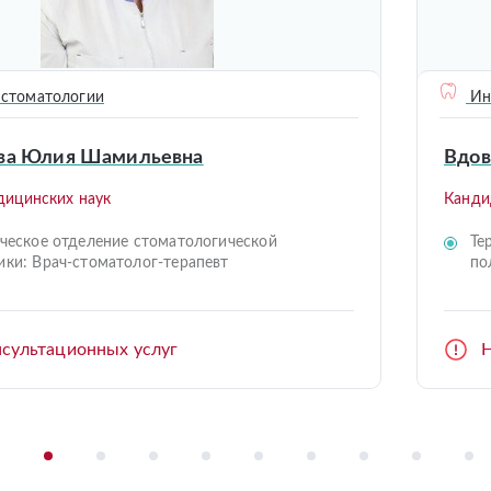
 стоматологии
Ин
ва Юлия Шамильевна
Вдов
дицинских наук
Канди
ческое отделение стоматологической
Те
ики: Врач-стоматолог-терапевт
по
нсультационных услуг
Н