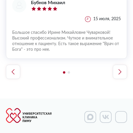
Бубнов Михаил
, 2026
15 июля, 2025
жу
Большое спасибо Ирине Михайловне Чуварковой!
Более
его
Высокий профессионализм. Чуткое и внимательное
осмот
ы.
отношение к пациенту. Есть такое выражение "Врач от
зубно
но
Бога" - это про нее.
Она з
сем
компе
ите
реком
ение,
квали
а так