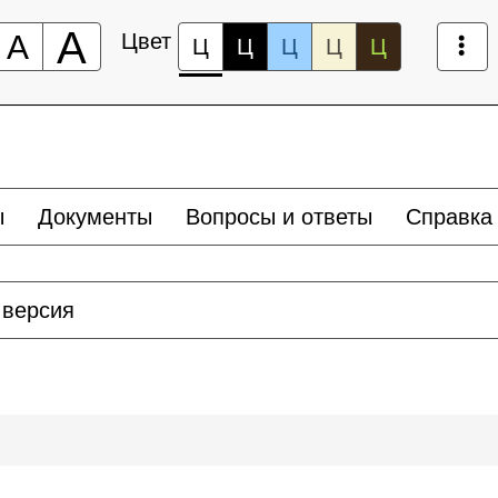
А
А
Цвет
Ц
Ц
Ц
Ц
Ц
ы
Документы
Вопросы и ответы
Справка
 версия