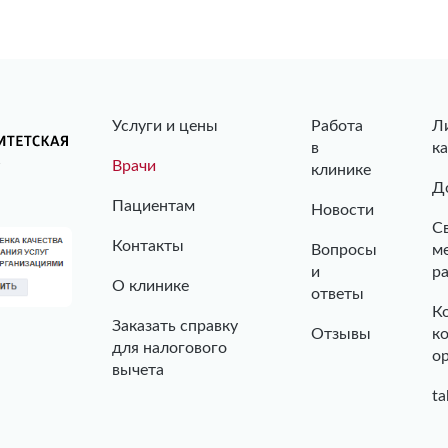
Услуги и цены
Работа
Л
в
к
Врачи
клинике
Д
Пациентам
Новости
С
Контакты
Вопросы
м
и
р
О клинике
ответы
К
Заказать справку
Отзывы
к
для налогового
о
вычета
ta