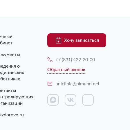
ичный
Хочу записаться
абинет
окументы
+7 (831) 422-20-00
ведения о
Обратный звонок
едицинских
аботниках
uniclinic@pimunn.net
онтакты
онтролирующих
рганизаций
kzdorovo.ru