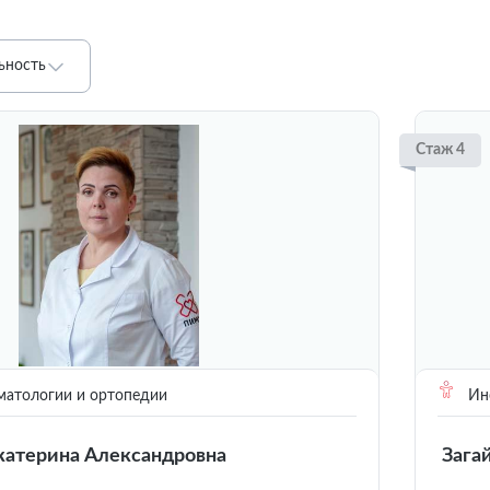
ьность
Стаж 4
матологии и ортопедии
Инс
атерина Александровна
Зага