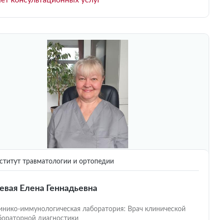
ет консультационных услуг
титут травматологии и ортопедии
евая Елена Геннадьевна
инико-иммунологическая лаборатория: Врач клинической
бораторной диагностики