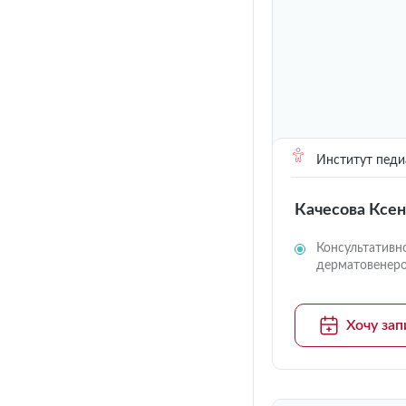
Институт педи
Качесова Ксе
Консультативн
дерматовенер
Хочу зап