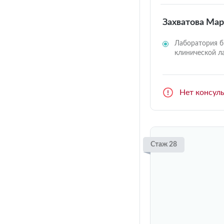
Захватова Ма
Лаборатория б
клинической л
Нет консул
Стаж 28