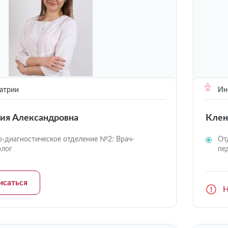
атрии
Инс
ния Александровна
Клен
о-диагностическое отделение №2: Врач-
От
олог
пе
исаться
Н