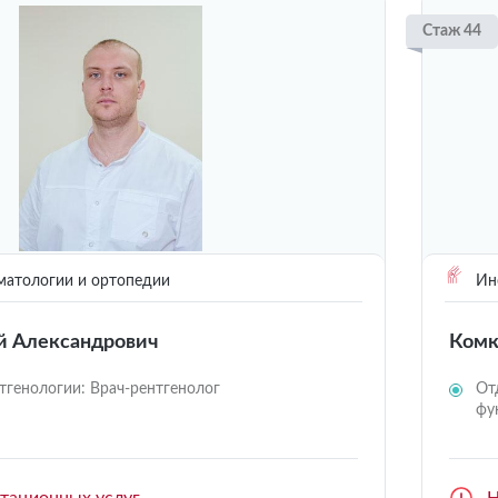
Стаж 44
матологии и ортопедии
Инс
й Александрович
Комк
тгенологии: Врач-рентгенолог
От
фу