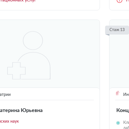
ьтационных услуг
Н
Стаж 13
атрии
Инс
катерина Юрьевна
Конц
ских наук
Кл
ла