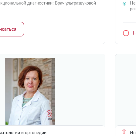
кциональной диагностики: Врач ультразвуковой
Не
ре
исаться
Н
матологии и ортопедии
Инс