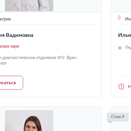
атрии
Инс
ия Вадимовна
Ильи
ских наук
Пе
о-диагностическое отделение №2: Врач-
олог
исаться
Н
Стаж 9