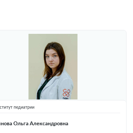
титут педиатрии
йнова Ольга Александровна