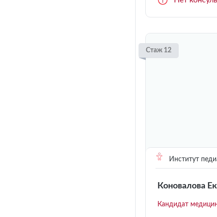
Нет консул
Стаж 12
Институт педи
Коновалова Е
Кандидат медицин