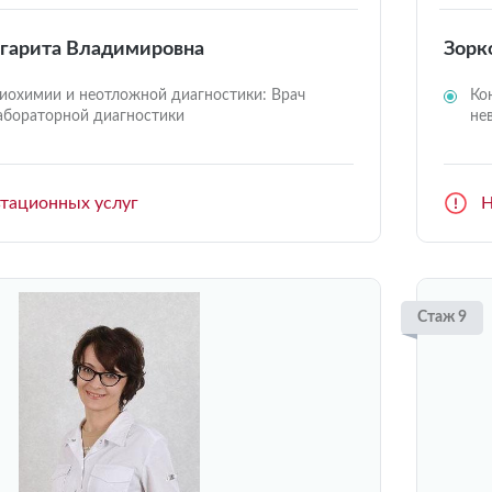
ргарита Владимировна
Зорк
иохимии и неотложной диагностики: Врач
Ко
абораторной диагностики
не
ьтационных услуг
Н
Стаж 9