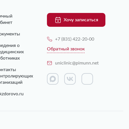
ичный
Хочу записаться
абинет
окументы
+7 (831) 422-20-00
ведения о
Обратный звонок
едицинских
аботниках
uniclinic@pimunn.net
онтакты
онтролирующих
рганизаций
kzdorovo.ru