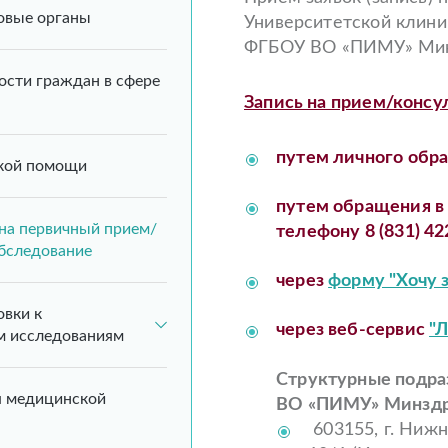
говые органы
Университетской клини
ФГБОУ ВО «ПИМУ» Минз
ости граждан в сфере
Запись на прием/консу
путем личного обр
кой помощи
путем обращения 
 на первичный прием/
телефону 8 (831) 42
бследование
через
форму "Хочу 
овки к
через веб-сервис
"
м исследованиям
Структурные подра
я медицинской
ВО «ПИМУ» Минздр
603155, г. Ниж