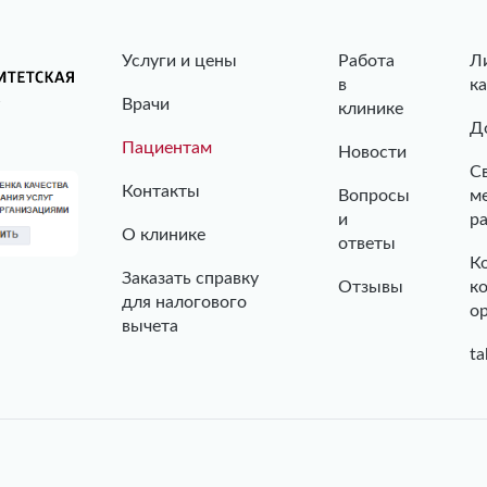
Услуги и цены
Работа
Л
в
к
Врачи
клинике
Д
Пациентам
Новости
С
Контакты
Вопросы
м
и
р
О клинике
ответы
К
Заказать справку
Отзывы
к
для налогового
о
вычета
ta