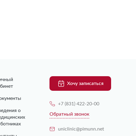
ичный
Хочу записаться
абинет
окументы
+7 (831) 422-20-00
ведения о
Обратный звонок
едицинских
аботниках
uniclinic@pimunn.net