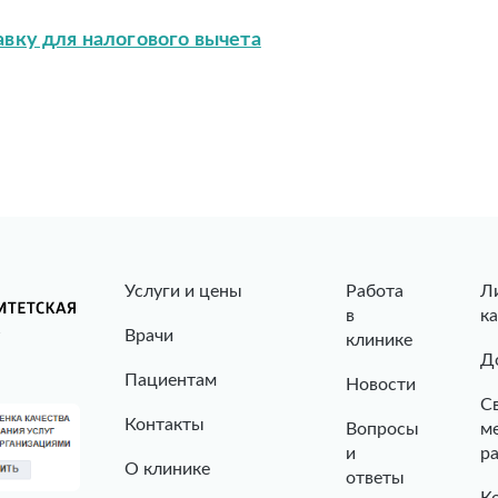
авку для налогового вычета
Услуги и цены
Работа
Л
в
к
Врачи
клинике
Д
Пациентам
Новости
С
Контакты
Вопросы
м
и
р
О клинике
ответы