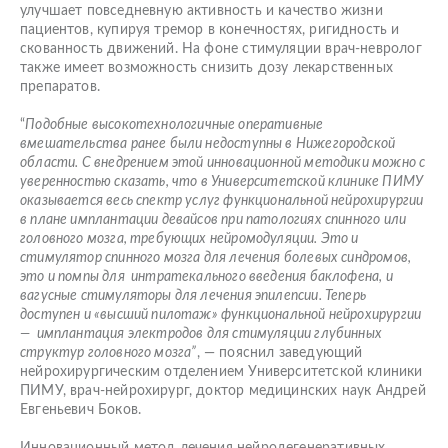
улучшает повседневную активность и качество жизни
пациентов, купируя тремор в конечностях, ригидность и
скованность движений. На фоне стимуляции врач-невролог
также имеет возможность снизить дозу лекарственных
препаратов.
“
Подобные высокотехнологичные оперативные
вмешательства ранее были недоступны в Нижегородской
области. С внедрением этой инновационной методики можно с
уверенностью сказать, что в Университетской клинике ПИМУ
оказывается весь спектр услуг функциональной нейрохирургии
в плане имплантации девайсов при патологиях спинного или
головного мозга, требующих нейромодуляции. Это и
стимулятор спинного мозга для лечения болевых синдромов,
это и помпы для интратекального введения баклофена, и
вагусные стимуляторы для лечения эпилепсии. Теперь
доступен и «высший пилотаж» функциональной нейрохирургии
— имплантация электродов для стимуляции глубинных
структур головного мозга”
, — пояснил заведующий
нейрохирургическим отделением Университетской клиники
ПИМУ, врач-нейрохирург, доктор медицинских наук Андрей
Евгеньевич Боков.