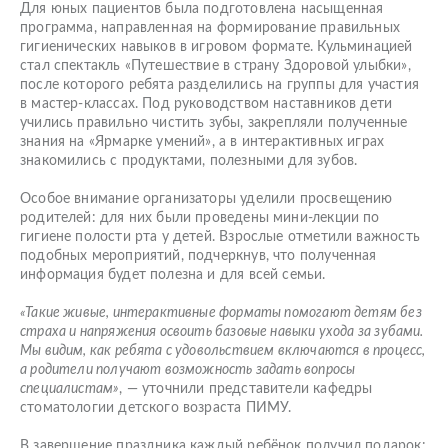
Для юных пациентов была подготовлена насыщенная
программа, направленная на формирование правильных
гигиенических навыков в игровом формате. Кульминацией
стал спектакль «Путешествие в страну Здоровой улыбки»,
после которого ребята разделились на группы для участия
в мастер-классах. Под руководством наставников дети
учились правильно чистить зубы, закрепляли полученные
знания на «Ярмарке умений», а в интерактивных играх
знакомились с продуктами, полезными для зубов.
Особое внимание организаторы уделили просвещению
родителей: для них были проведены мини-лекции по
гигиене полости рта у детей. Взрослые отметили важность
подобных мероприятий, подчеркнув, что полученная
информация будет полезна и для всей семьи.
«Такие живые, интерактивные форматы помогают детям без
страха и напряжения освоить базовые навыки ухода за зубами.
Мы видим, как ребята с удовольствием включаются в процесс,
а родители получают возможность задать вопросы
специалистам»
, — уточнили представители кафедры
стоматологии детского возраста ПИМУ.
В завершение праздника каждый ребёнок получил подарок: