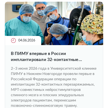
04.06.2026
В ПИМУ впервые в России
имплантировали 32-контактные
нейростимуляторы нового поколения
2–3 июня 2026 года в Университетской клинике
пациентам с травмами и заболеваниями
ПИМУ в Нижнем Новгороде провели первые в
спинного мозга
Российской Федерации операции по
имплантации 32-контактных перезаряжаемых,
МРТ-совместимых нейростимуляторов
спинного мозга и плоских эпидуральных
электродов пациентам, перенесшим
позвоночно-спинномозговую травму.