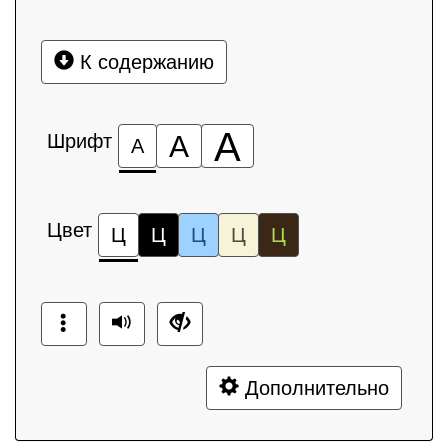
К содержанию
А
Шрифт
А
А
Цвет
Ц
Ц
Ц
Ц
Ц
Дополнительно