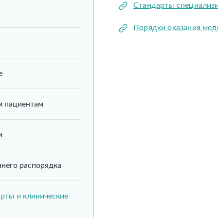
Стандарты специализ
Порядки оказания ме
е
 пациентам
и
ннего распорядка
арты и клинические