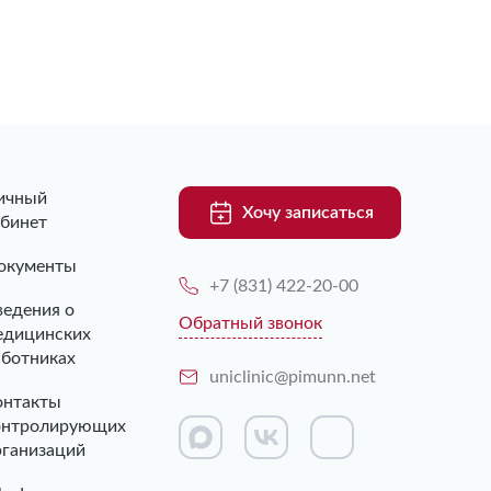
ичный
Хочу записаться
абинет
окументы
+7 (831) 422-20-00
ведения о
Обратный звонок
едицинских
аботниках
uniclinic@pimunn.net
онтакты
онтролирующих
рганизаций