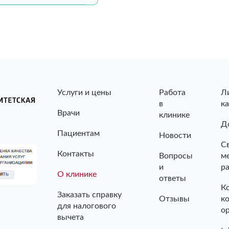
Услуги и цены
Работа
Л
в
к
Врачи
клинике
Д
Пациентам
Новости
С
Контакты
Вопросы
м
и
р
О клинике
ответы
К
Заказать справку
Отзывы
к
для налогового
о
вычета