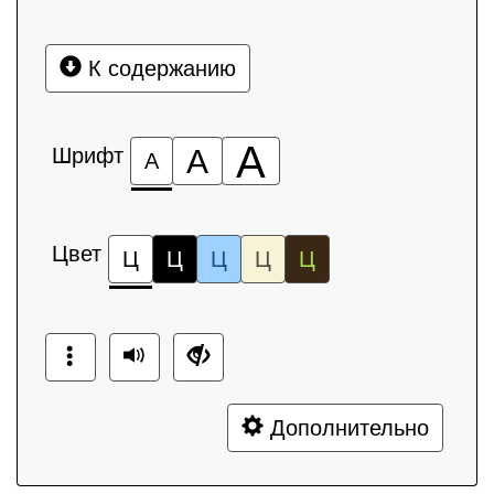
К содержанию
А
Шрифт
А
А
Цвет
Ц
Ц
Ц
Ц
Ц
Дополнительно