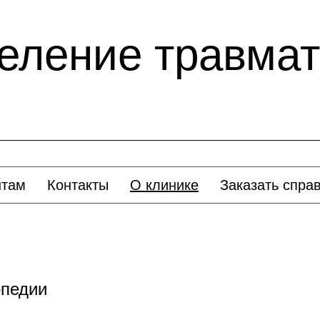
деление травмат
нтам
Контакты
О клинике
Заказать спра
опедии