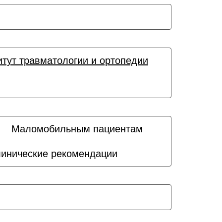
итут травматологии и ортопедии
Маломобильным пациентам
линические рекомендации