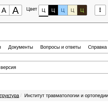
А
А
Цвет
Ц
Ц
Ц
Ц
Ц
ы
Документы
Вопросы и ответы
Справка
 версия
труктура
Институт травматологии и ортопеди