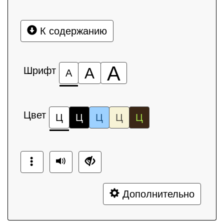
К содержанию
А
Шрифт
А
А
Цвет
Ц
Ц
Ц
Ц
Ц
Дополнительно