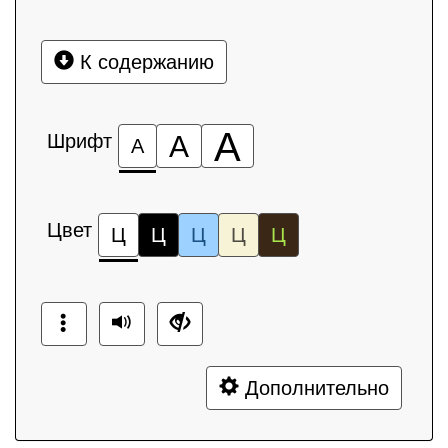
К содержанию
А
Шрифт
А
А
Цвет
Ц
Ц
Ц
Ц
Ц
Дополнительно