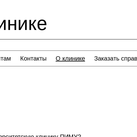
инике
нтам
Контакты
О клинике
Заказать спра
верситетскую клинику ПИМУ?