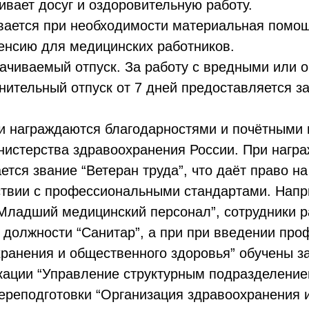
чивает досуг и оздоровительную работу.
вается при необходимости материальная помощ
енсию для медицинских работников.
чиваемый отпуск. За работу с вредными или о
ительный отпуск от 7 дней предоставляется за
ки награждаются благодарностями и почётными 
инистерства здравоохранения России. При нагр
тся звание “Ветеран труда”, что даёт право на
ствии с профессиональными стандартами. Напр
“Младший медицинский персонал”, сотрудники 
 должности “Санитар”, а при при введении про
хранения и общественного здоровья” обучены 
ации “Управление структурным подразделением
реподготовки “Организация здравоохранения и