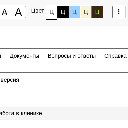
А
А
Цвет
Ц
Ц
Ц
Ц
Ц
ы
Документы
Вопросы и ответы
Справка
 версия
абота в клинике