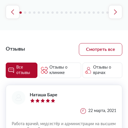
Отзывы
Смотреть все
Все
Отзывы о
Отзывы о
отзывы
клинике
врачах
Наташа Барe
, 2022
22 марта, 2021
о за
Работа врачей, медсестёр и администрации на высшем
Отлич