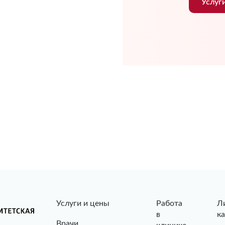
Услуг
Услуги и цены
Работа
Л
в
к
Врачи