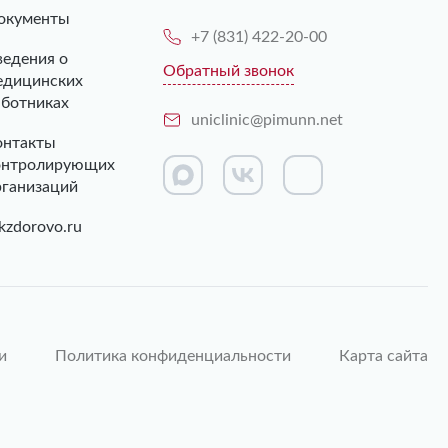
окументы
+7 (831) 422-20-00
ведения о
Обратный звонок
едицинских
аботниках
uniclinic@pimunn.net
онтакты
онтролирующих
рганизаций
kzdorovo.ru
и
Политика конфиденциальности
Карта сайта