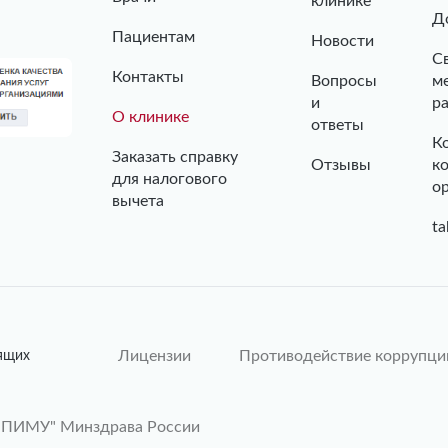
клинике
Д
Пациентам
Новости
С
Контакты
Вопросы
м
и
р
О клинике
ответы
К
Заказать справку
Отзывы
к
для налогового
о
вычета
ta
Лицензии
Противодействие коррупци
ящих
"ПИМУ" Минздрава России