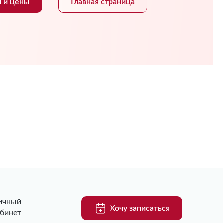
и и цены
Главная страница
ичный
Хочу записаться
абинет