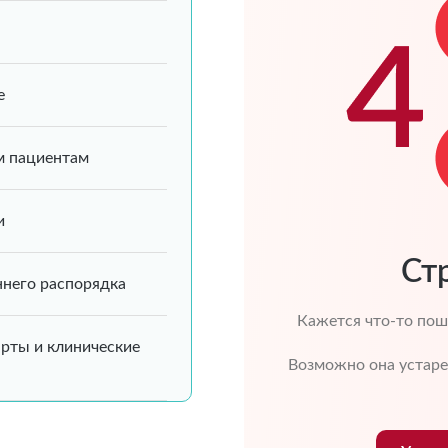
е
 пациентам
и
Ст
ннего распорядка
Кажется что-то пош
арты и клинические
Возможно она устарел