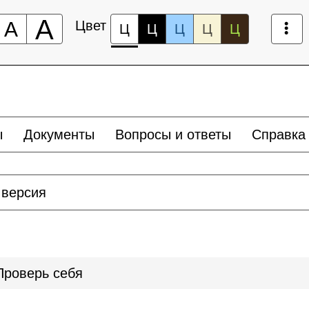
А
А
Цвет
Ц
Ц
Ц
Ц
Ц
ы
Документы
Вопросы и ответы
Справка
 версия
Проверь себя