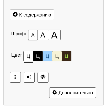
К содержанию
А
Шрифт
А
А
Цвет
Ц
Ц
Ц
Ц
Ц
Дополнительно