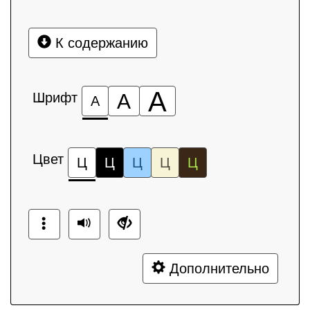
К содержанию
А
Шрифт
А
А
Цвет
Ц
Ц
Ц
Ц
Ц
Дополнительно