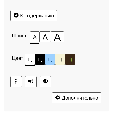
К содержанию
А
Шрифт
А
А
Цвет
Ц
Ц
Ц
Ц
Ц
Дополнительно