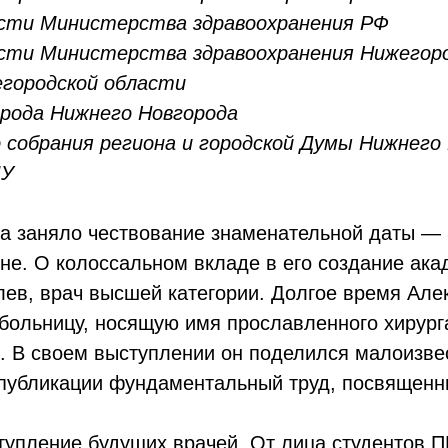
сти Министерства здравоохранения РФ
сти Министерства здравоохранения Нижегоро
егородской области
орода Нижнего Новгорода
 собрания региона и городской Думы Нижнего
МУ
а заняло чествование знаменательной даты — 
юне. О колоссальном вкладе в его создание ак
ев, врач высшей категории. Долгое время Але
ольницу, носящую имя прославленного хирурга
м. В своем выступлении он поделился малоизв
к публикации фундаментальный труд, посвященн
тупление будущих врачей. От лица студентов 