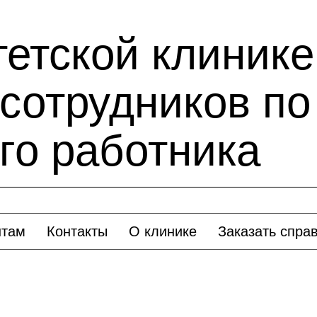
тетской клиник
 сотрудников по
го работника
нтам
Контакты
О клинике
Заказать спра