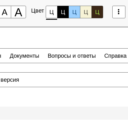
А
А
Цвет
Ц
Ц
Ц
Ц
Ц
ы
Документы
Вопросы и ответы
Справка
 версия