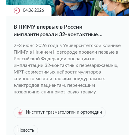
04.06.2026
В ПИМУ впервые в России
имплантировали 32-контактные
нейростимуляторы нового поколения
2–3 июня 2026 года в Университетской клинике
пациентам с травмами и заболеваниями
ПИМУ в Нижнем Новгороде провели первые в
спинного мозга
Российской Федерации операции по
имплантации 32-контактных перезаряжаемых,
МРТ-совместимых нейростимуляторов
спинного мозга и плоских эпидуральных
электродов пациентам, перенесшим
позвоночно-спинномозговую травму.
Институт травматологии и ортопедии
Новость