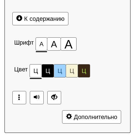
К содержанию
А
Шрифт
А
А
Цвет
Ц
Ц
Ц
Ц
Ц
Дополнительно