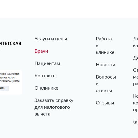
Услуги и цены
Работа
Л
в
к
Врачи
клинике
Д
Пациентам
Новости
С
Контакты
Вопросы
м
и
р
О клинике
ответы
К
Заказать справку
Отзывы
к
для налогового
о
вычета
ta