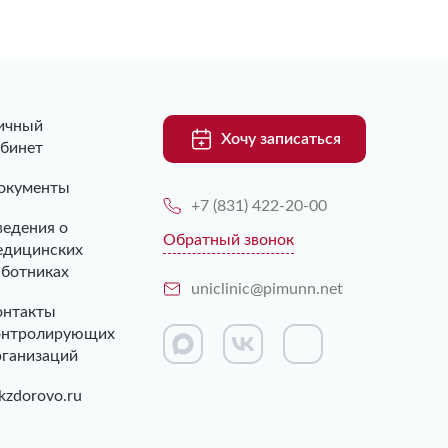
ичный
Хочу записаться
абинет
окументы
+7 (831) 422-20-00
ведения о
Обратный звонок
едицинских
аботниках
uniclinic@pimunn.net
онтакты
онтролирующих
рганизаций
kzdorovo.ru