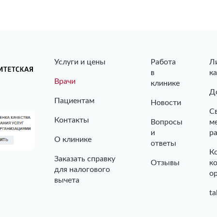
Услуги и цены
Работа
Л
в
к
Врачи
клинике
Д
Пациентам
Новости
С
Контакты
Вопросы
м
и
р
О клинике
ответы
К
Заказать справку
Отзывы
к
для налогового
о
вычета
ta