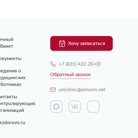
ичный
Хочу записаться
абинет
окументы
+7 (831) 422-20-00
ведения о
Обратный звонок
едицинских
аботниках
uniclinic@pimunn.net
онтакты
онтролирующих
рганизаций
kzdorovo.ru