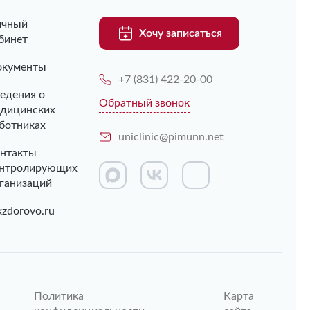
ичный
Хочу записаться
бинет
кументы
+7 (831) 422-20-00
едения о
Обратный звонок
дицинских
ботниках
uniclinic@pimunn.net
нтакты
нтролирующих
ганизаций
kzdorovo.ru
Политика
Карта