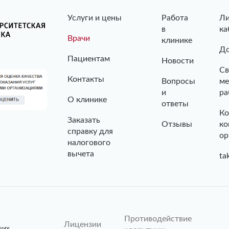
Услуги и цены
Работа
Л
в
ка
Врачи
клинике
До
Пациентам
Новости
Св
Контакты
Вопросы
ме
и
ра
О клинике
ответы
Ко
Заказать
Отзывы
ко
справку для
ор
налогового
вычета
ta
Противодействие
Лицензии