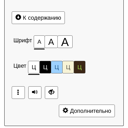
К содержанию
А
Шрифт
А
А
Цвет
Ц
Ц
Ц
Ц
Ц
Дополнительно