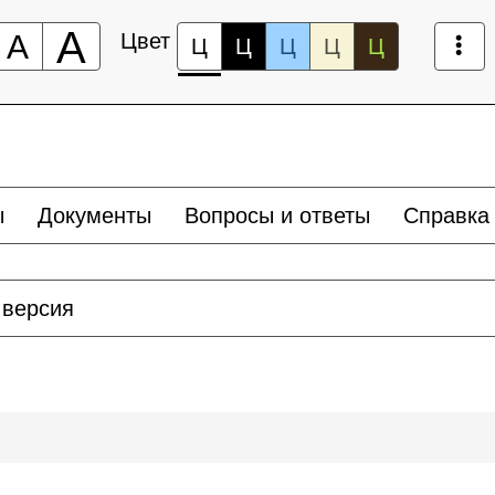
А
А
Цвет
Ц
Ц
Ц
Ц
Ц
ы
Документы
Вопросы и ответы
Справка
 версия