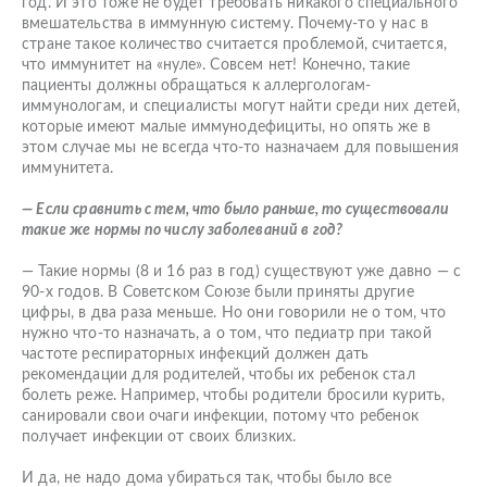
год. И это тоже не будет требовать никакого специального
вмешательства в иммунную систему. Почему-то у нас в
стране такое количество считается проблемой, считается,
что иммунитет на «нуле». Совсем нет! Конечно, такие
пациенты должны обращаться к аллергологам-
иммунологам, и специалисты могут найти среди них детей,
которые имеют малые иммунодефициты, но опять же в
этом случае мы не всегда что-то назначаем для повышения
иммунитета.
— Если сравнить с тем, что было раньше, то существовали
такие же нормы по числу заболеваний в год?
— Такие нормы (8 и 16 раз в год) существуют уже давно — с
90-х годов. В Советском Союзе были приняты другие
цифры, в два раза меньше. Но они говорили не о том, что
нужно что-то назначать, а о том, что педиатр при такой
частоте респираторных инфекций должен дать
рекомендации для родителей, чтобы их ребенок стал
болеть реже. Например, чтобы родители бросили курить,
санировали свои очаги инфекции, потому что ребенок
получает инфекции от своих близких.
И да, не надо дома убираться так, чтобы было все