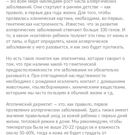
— Во всем мире наблюдаем рост числа аллергических
заболеваний. Они стартуют в раннем детстве — как
правило, в первые два года жизни. Для того, чтобы
проявилась клиническая картина, необходима, во-первых,
генетическая настроенность. Известно, что за развитие
аллергических заболеваний отвечают больше 100 генов. И
то, в каком «коктейле» ребенок получит эти гены от мамы и
от папы, и будет определять, какое аллергическое
заболевание у него разовьется, и как оно будет протекать.
Но есть такое понятие как эпигенетика, которая говорит о
том, что при наличии какой-то генетической
предрасположенности эти заболевания не обязательно
разовьются. При отягощенной наследственности
необходимо с рождения исключить контакт с домашними
животными, «пылесборниками», химическими веществами,
которыми мы часто пользуем в обычной жизни и т.д.
Атопический дерматит — это, как правило, первое
проявление аллергических заболеваний. Здесь также имеют
значение правильный уход за кожей ребенка с первых дней
жизни, тепловой режим в доме. Мы рекомендуем, чтобы
температура была не выше 20-22 градусов и влажность
около 50-60%, тогда и кожа не будет страдать от