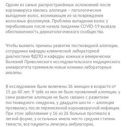
Одним из самых распространённых осложнений после
коронавируса явилась алопеция – патологическое
выпадение волос, возникающее из-за повреждения
волосяных фолликулов. Проблема выпадения волос у
переболевших после начала пандемии COVID-19 вызвала
обеспокоенность дерматологического сообщества.
Чтобы выявить причины развития постковидной алопеции,
сотрудники кафедры клинической лабораторной
диагностики ФДПО и кафедры кожных и венерических
болезней Приволжского исследовательского медицинского
университета применяли новые клинико-лабораторные
анализы.
В исследование были включены 36 женщин в возрасте от
15 до 60 лет. У трёх из них не было проявлений алопеции, у
семи развитие алопеции не было связано с развитием
постковидного синдрома, у двадцати шести — алопеция
проявилась после перенесенной коронавирусной инфекции.
При этом заболевание у 16 из 26 больных протекало в
легкой форме, у остальных имела место средняя степень
тяжести, все пациенты лечились амбулаторно.