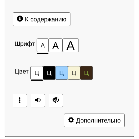
К содержанию
А
Шрифт
А
А
Цвет
Ц
Ц
Ц
Ц
Ц
Дополнительно