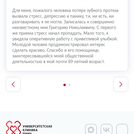
назад.
Для меня, пожилого человека потеря зубного протеза
Была н
вное -
вызвала стресс, депрессию и панику, т.к. ни есть, ни
Сделал
разговаривать я не могла. Записалась к совершенно
не на
 Снова
неизвестному мне Григорию Николаевичу. С первого
оптим
же приема стресс начал пропадать. Мало того, я
пойду
увидела оперативную работу с приветливой улыбкой.
Молодой человек продемонстрировал интерес
сделать красиво. Спасибо и его помощнице,
заинтересовавшейся моей общественной
деятельностью в мой почти 89-летний возраст.