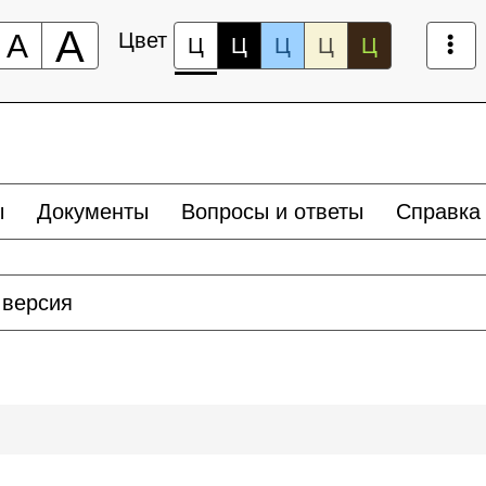
А
А
Цвет
Ц
Ц
Ц
Ц
Ц
ы
Документы
Вопросы и ответы
Справка
 версия