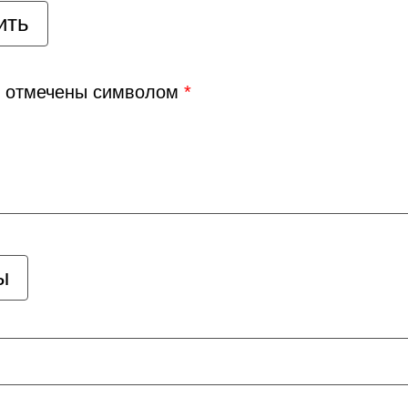
я отмечены символом
*
ы