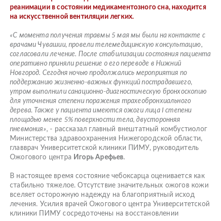
реанимации в состоянии медикаментозного сна, находится
на искусственной вентиляции легких.
«С момента получения травмы 5 мая мы были на контакте с
врачами Чувашии, провели телемедицинскую консультацию,
согласовали лечение. После стабилизации состояния пациента
оперативно приняли решение о его переводе в Нижний
Новгород. Сегодня ночью продолжались мероприятия по
поддержанию жизненно-важных функций пострадавшего,
утром выполнили санационно-диагностическую бронхоскопию
для уточнения степени поражения трахеобронхиального
дерева. Также у пациента имеются ожоги лица I степени
площадью менее 5% поверхности тела, двусторонняя
пневмония»
, - рассказал главный внештатный комбустиолог
Министерства здравоохранения Нижегородской области,
главврач Университетской клиники ПИМУ, руководитель
Ожогового центра
Игорь Арефьев
.
В настоящее время состояние чебоксарца оценивается как
стабильно тяжелое. Отсутствие значительных ожогов кожи
вселяет осторожную надежду на благоприятный исход
лечения. Усилия врачей Ожогового центра Университетской
клиники ПИМУ сосредоточены на восстановлении