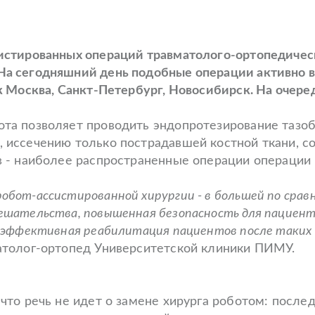
истированных операций травматолого-ортопедичес
а сегодняшний день подобные операции активно в
ак Москва, Санкт-Петербург, Новосибирск. На очер
та позволяет проводить эндопротезирование тазоб
 иссечению только пострадавшей костной ткани, со
в - наиболее распространенные операции операции 
обот-ассистированной хирургии - в большей по сра
шательства, повышенная безопасность для пациента
е эффективная реабилитация пациентов после таки
атолог-ортопед Университетской клиники ПИМУ.
что речь не идет о замене хирурга роботом: после