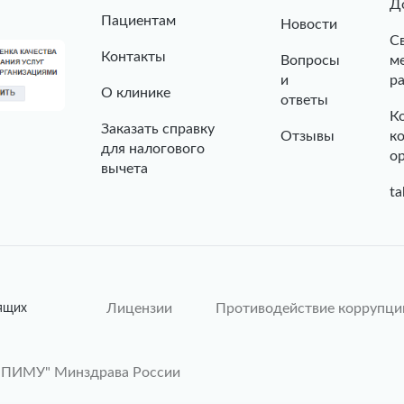
Д
Пациентам
Новости
С
Контакты
Вопросы
м
и
р
О клинике
ответы
К
Заказать справку
Отзывы
к
для налогового
о
вычета
ta
Лицензии
Противодействие коррупци
ящих
"ПИМУ" Минздрава России