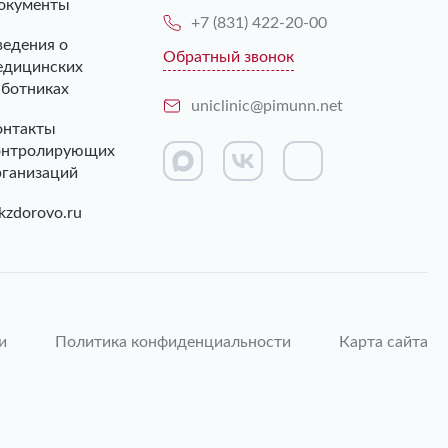
окументы
+7 (831) 422-20-00
ведения о
Обратный звонок
едицинских
аботниках
uniclinic@pimunn.net
онтакты
онтролирующих
рганизаций
kzdorovo.ru
и
Политика конфиденциальности
Карта сайта