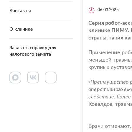
06.03.2025
Контакты
Серия робот-асс
О клинике
клинике ПИМУ. Н
страны, таких к
Заказать справку для
Применение робо
налогового вычета
меньшей травмы,
крупных суставо
«Преимущество р
оперативного вме
следствие, боле
Ковалдов, травм
Врачи отмечают, 