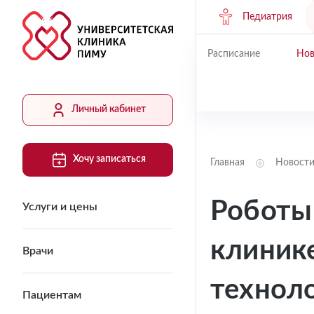
Педиатрия
Расписание
Нов
Личный кабинет
Хочу записаться
Главная
Новост
Роботы 
Услуги и цены
клиник
Врачи
технол
Пациентам