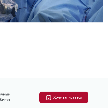
ичный
Хочу записаться
абинет