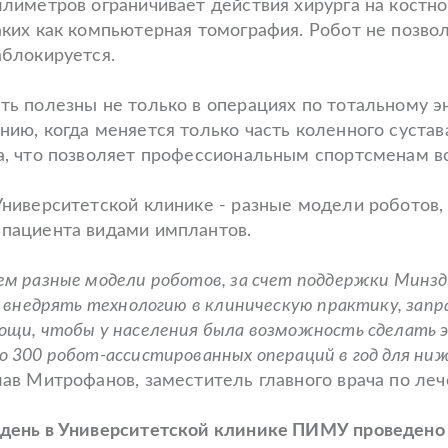
ллиметров ограничивает действия хирурга на костн
аких как компьютерная томография. Робот не позв
аблокируется.
ть полезны не только в операциях по тотальному 
нию, когда меняется только часть коленного суста
а, что позволяет профессиональным спортсменам во
Университетской клинике - разные модели роботов,
пациента видами имплантов.
ем разные модели роботов, за счет поддержки Минз
- внедрять технологию в клиническую практику, за
ощи, чтобы у населения была возможность сделать 
 300 робот-ассистированных операций в год для ниж
лав Митрофанов, заместитель главного врача по ле
день в Университетской клинике ПИМУ проведено 1