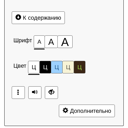
К содержанию
А
Шрифт
А
А
Цвет
Ц
Ц
Ц
Ц
Ц
Дополнительно